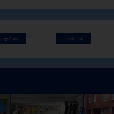
Spiegelfolien
Stundenplan