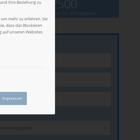
2500
 und Ihre Beziehung zu
Grundschulen für Wandplaner
, um mehr zu erfahren. Sie
ie, dass das Blockieren
ng auf unseren Websites
Impressum