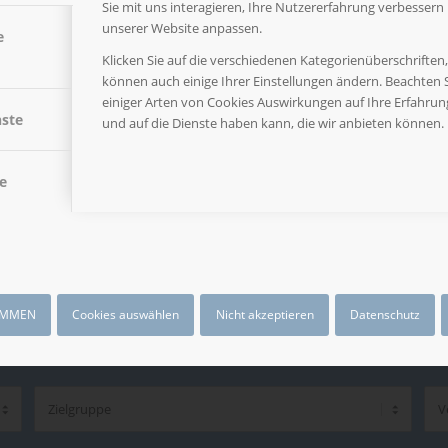
Sie mit uns interagieren, Ihre Nutzererfahrung verbessern
unserer Website anpassen.
e
Klicken Sie auf die verschiedenen Kategorienüberschriften
können auch einige Ihrer Einstellungen ändern. Beachten S
einiger Arten von Cookies Auswirkungen auf Ihre Erfahru
nste
und auf die Dienste haben kann, die wir anbieten können.
e
IMMEN
Cookies auswählen
Nicht akzeptieren
Datenschutz