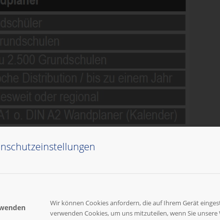
nschutzeinstellungen
Wir können Cookies anfordern, die auf Ihrem Gerät eingest
rwenden
verwenden Cookies, um uns mitzuteilen, wenn Sie unsere